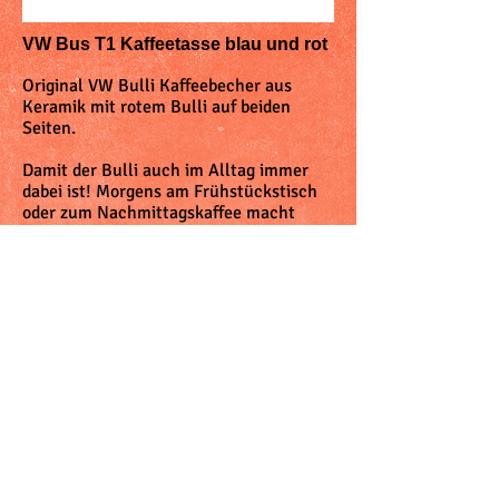
VW Bus T1 Kaffeetasse blau und rot
Original VW Bulli Kaffeebecher aus
Keramik mit rotem Bulli auf beiden
Seiten.
Damit der Bulli auch im Alltag immer
dabei ist! Morgens am Frühstückstisch
oder zum Nachmittagskaffee macht
diese schöne Bulli Tasse mit rotem Bulli
in Frontansicht super-gute Laune!
Masse: Höhe 9,3 cm, Füllmenge 400ml
Für nur Fr. 19.00 pro Stück
© 2023 by IN Studio. Proudly created
with
Wix.com