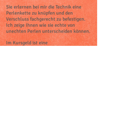
Sie erlernen bei mir die Technik eine
Perlenkette zu knüpfen und den
Verschluss fachgerecht zu befestigen.
Ich zeige Ihnen wie sie echte von
unechten Perlen unterscheiden können.
Im Kursgeld ist eine
Süsswasserperlenkette von ca. 42 cm
Länge mit 925 Silberverschluss
inbegriffen!
Datum: nach Absprache mit max. 4
Personen (somit habe ich genug Zeit für
jeden Teilnehmer)
Zeit 9.30 bis 16.00 Uhr (30 Minuten für
die Mittagspause ca. 12.00 bis 12.30 Uhr)
Mittagessen kann pauschal für 10 Fr.
dazu gebucht werden.
Kosten: 190 Fr.
Es wäre auch möglich zu Ihnen zu