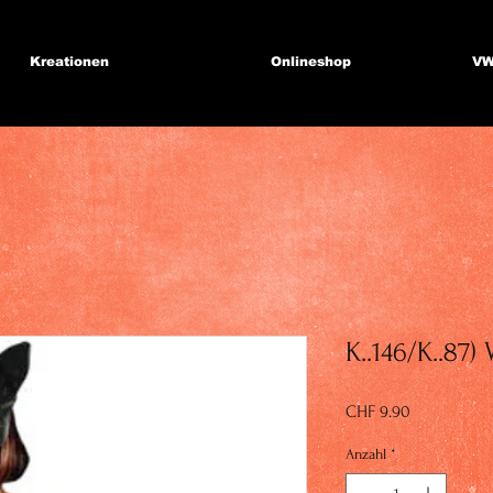
Kreationen
Onlineshop
VW
K..146/K..87)
Preis
CHF 9.90
Anzahl
*