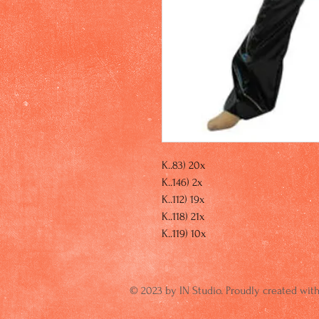
K..83) 20x
K..146) 2x
K..112) 19x
K..118) 21x
K..119) 10x
© 2023 by IN Studio. Proudly created wit