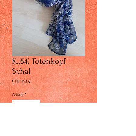
K..54) Totenkopf
Schal
Preis
CHF 15.00
Anzahl
*
In den Warenkorb