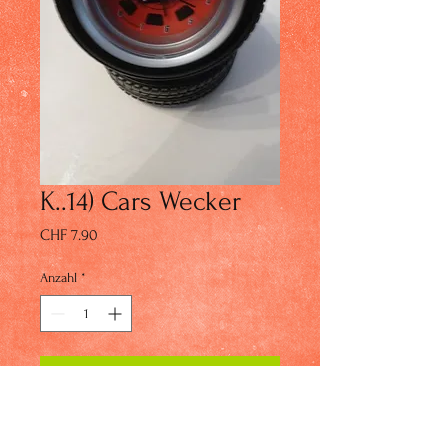
K..14) Cars Wecker
Preis
CHF 7.90
Anzahl
*
In den Warenkorb
K..14) 2x