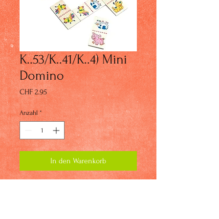
K..53/K..41/K..4) Mini
Domino
Preis
CHF 2.95
Anzahl
*
In den Warenkorb
K..41) 1x
K..147) 7x
K..31) 2x