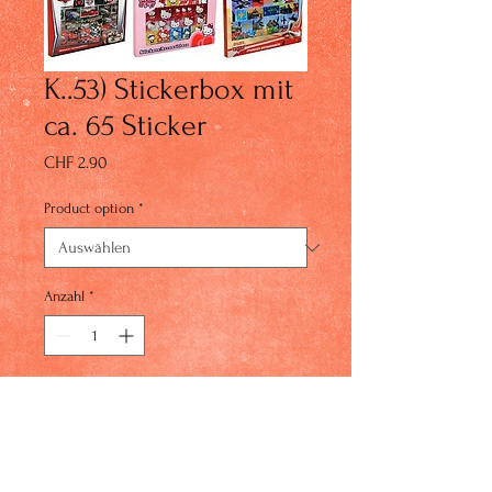
K..53) Stickerbox mit
ca. 65 Sticker
Preis
CHF 2.90
Product option
*
Anzahl
*
In den Warenkorb
K..53) 5x Avenger