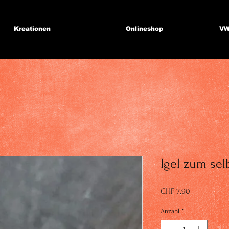
Kreationen
Onlineshop
VW
Igel zum sel
Preis
CHF 7.90
Anzahl
*