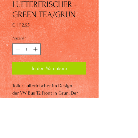
LUFTERFRISCHER -
GREEN TEA/GRÜN
Preis
CHF 2.95
Anzahl
*
In den Warenkorb
Toller Lufterfrischer im Design
der VW Bus T2 Front in Grün. Der
leichte Duft "Green Tea" bringt einen
angenehmen Geruch in Ihr
Fahrzeug. Das Gadget besteht aus
hochwertiger Spezialpappe mit
beidseitig aufkaschiertem Papier.
Besonderes Extra: Die Dosierung des