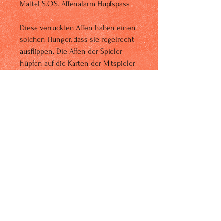
Mattel S.O.S. Affenalarm Hüpfspass
Diese verrückten Affen haben einen
solchen Hunger, dass sie regelrecht
ausflippen. Die Affen der Spieler
hüpfen auf die Karten der Mitspieler
um die darauf abgebildeten Bananen
zu essen. Wer als letzter Spieler
noch Bananen übrig hat, gewinnt
das Spiel! Für 2-4 Spieler.
Spielanleitung nur in den Sprachen
Englisch und Spanisch beiliegend.
Alter: Ab 5 Jahren.