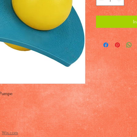
I
 Pumpe
h
Wix.com