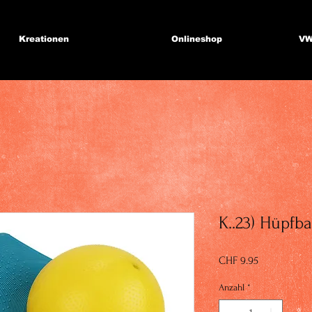
Kreationen
Onlineshop
VW
K..23) Hüpfba
Preis
CHF 9.95
Anzahl
*